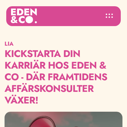
LIA
KICKSTARTA DIN
KARRIÄR HOS EDEN &
CO - DÄR FRAMTIDENS
AFFÄRSKONSULTER
VÄXER!